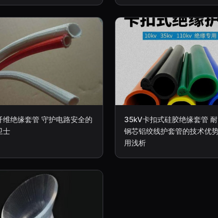
纤维绝缘套管 守护电路安全的
35kV卡扣式硅胶绝缘套管 
卫士
钢芯铝绞线护套管的技术优
用浅析