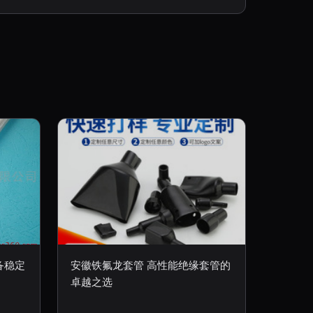
备稳定
安徽铁氟龙套管 高性能绝缘套管的
卓越之选