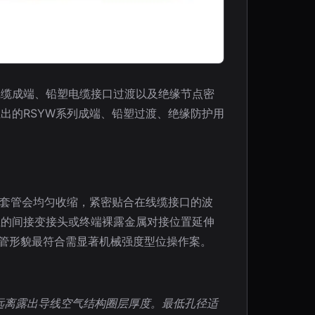
线缆成端、铅塑电缆接口过渡以及绝缘节点密
出的RSYW系列成端、铅塑过渡、绝缘防护用
后套管会均匀收缩，紧密贴合在线缆接口的波
组的间接变接头或终端裸露金属对接位置延伸
”管形貌最符合需显著机械强度型位操作案。
远离露出导线空气结构圈层厚度。最低孔径适