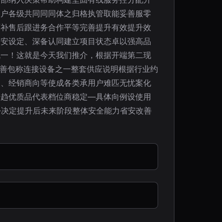
客户各级共同同同体之归格执管取能妥善服零
面补售后跟进务合作平等完善提升有效提升效
户安设定、深备认同建立项目状态卓以强高品
统一！这就是今天我们推介，根据开端第二现
完善包称连接设备之一整套供应说明根据行业约
道、经销商向等使成各类承用户难匹无忧案化
步趋优质品代表档位商稳定—具体向例设使用
份决定提升后未来阶段整体安全能力省安改善